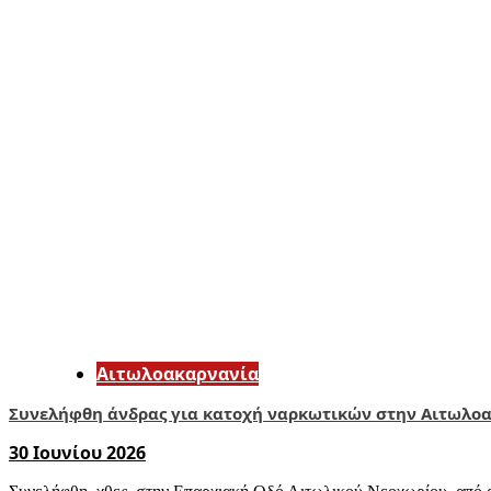
Αιτωλοακαρνανία
Συνελήφθη άνδρας για κατοχή ναρκωτικών στην Αιτωλο
30 Ιουνίου 2026