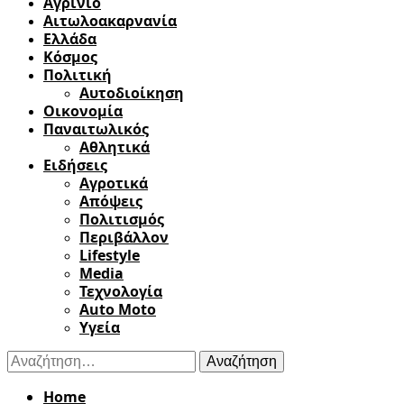
Αγρίνιο
Αιτωλοακαρνανία
Ελλάδα
Κόσμος
Πολιτική
Αυτοδιοίκηση
Οικονομία
Παναιτωλικός
Αθλητικά
Ειδήσεις
Αγροτικά
Απόψεις
Πολιτισμός
Περιβάλλον
Lifestyle
Media
Τεχνολογία
Auto Moto
Υγεία
Αναζήτηση
για:
Home