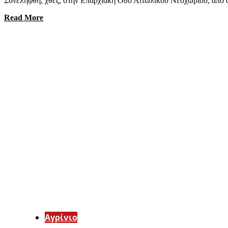
Συνελήφθη, χθες, στην Επαρχιακή Οδό Αιτωλικού Νεοχωρίου, από α
Read More
Aγρίνιο